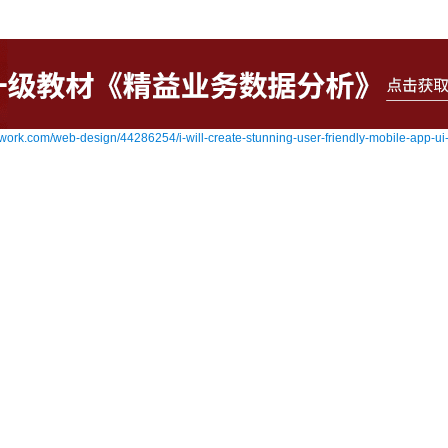
://kwork.com/web-design/44286254/i-will-create-stunning-user-friendly-mobile-app-