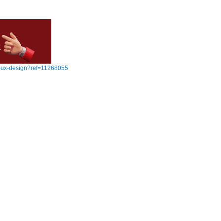
ui-ux-design?ref=11268055