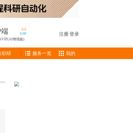
户端
0.0
0.00
注册
|
登录
SVIP(AI增强版)
在职研
服务一览
我的