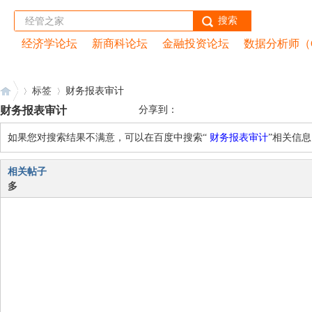
搜索
经济学论坛
新商科论坛
金融投资论坛
数据分析师（
首页
|
经管云课堂
|
peixun.net
|
CDA网校
|
数据分析
标签
财务报表审计
财务报表审计
分享到：
如果您对搜索结果不满意，可以在百度中搜索“
财务报表审计
”相关信
经
›
›
相关帖子
多
管