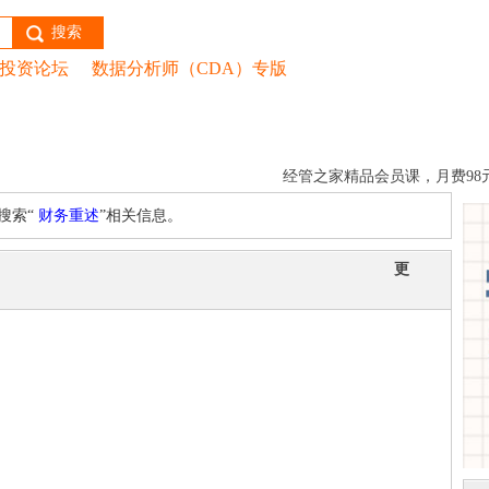
搜索
投资论坛
数据分析师（CDA）专版
|
CDA网校
|
数据分析师
|
学术培训
|
项目交易
|
现金交
经管之家精品会员课，月费98元
搜索“
财务重述
”相关信息。
更