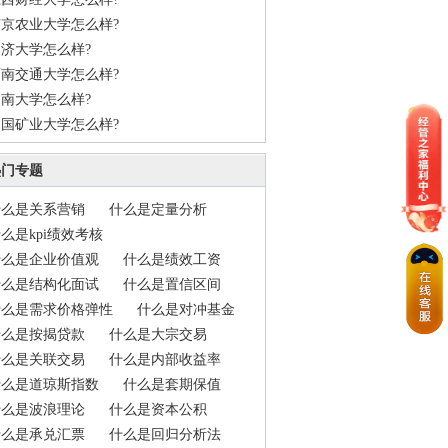
南京农业大学怎么样?
济大学怎么样?
西南交通大学怎么样?
南大学怎么样?
中国矿业大学怎么样?
南大学怎么样?
热门专题
海大学怎么样?
北京邮电大学怎么样?
什么是关系营销
什么是定量分析
中国地质大学（北京）怎么样?
么是kpi绩效考核
北京林业大学怎么样?
什么是企业价值观
什么是绩效工资
中央音乐学院怎么样?
什么是结构化面试
什么是置信区间
中央戏曲学院怎么样?
什么是需求价格弹性
什么是对冲基金
北京联合大学怎么样?
什么是按揭贷款
什么是大宗交易
北京信息科技大学怎么样?
什么是关联交易
什么是内部收益率
北京印刷学院怎么样?
什么是道琼斯指数
什么是套期保值
什么是波浪理论
什么是资本公积
什么是承兑汇票
什么是回归分析法