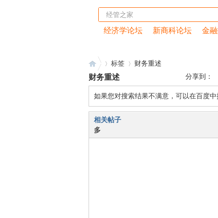
经济学论坛
新商科论坛
金融
首页
|
经管云课堂
|
peixun.net
标签
财务重述
财务重述
分享到：
如果您对搜索结果不满意，可以在百度中
经
›
›
相关帖子
多
管