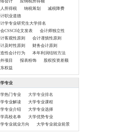
网络会计
应纳税所得额
个人所得税
纳税筹划
减税降费
会计职业道德
会计学专业研究生大学排名
会CSSCI论文发表
会计师独立性
会计客观性原则
会计谨慎性原则
会计及时性原则
财务会计原则
创造性会计行为
本年利润结转方法
表外项目
报表粉饰
股权投资差额
股东权益
大学专业
大学热门专业
大学专业排名
大学专业解读
大学专业课程
大学专业介绍
大学专业选择
大学高校名单
大学优势专业
大学专业就业方向
大学专业就业前景