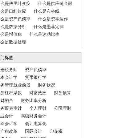
什么是傅里叶变换
什么是供应链金融
什么是口红效应
什么是布林线
什么是资产负债率
什么是资本运作
什么是数据分析
什么是墨菲定律
什么是增值税
什么是速动比率
什么是数据处理
热门标签
注册税务师
资产负债率
成本会计学
货币银行学
财务管理就业前景
财务状况
财务杠杆系数
财富效应
财务预算
业财融合
财务比率分析
财务报表审计
个人理财
公司理财
商业会计
高级财务会计
基础会计学
会计电算化
房产税改革
国际会计
印花税