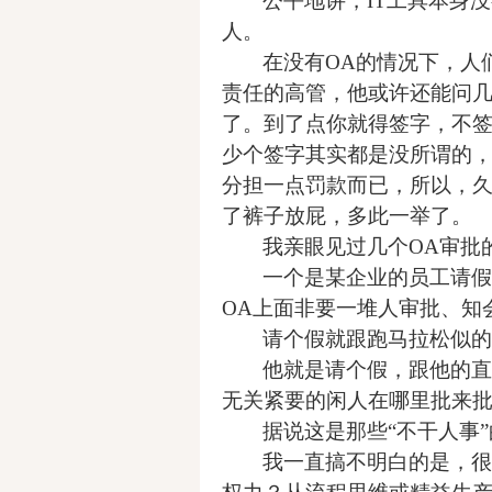
公平地讲，IT工具本身
人。
在没有OA的情况下，人
责任的高管，他或许还能问几
了。到了点你就得签字，不
少个签字其实都是没所谓的
分担一点罚款而已，所以，久
了裤子放屁，多此一举了。
我亲眼见过几个OA审批
一个是某企业的员工请假
OA上面非要一堆人审批、知
请个假就跟跑马拉松似的
他就是请个假，跟他的直
无关紧要的闲人在哪里批来
据说这是那些“不干人事”
我一直搞不明白的是，很