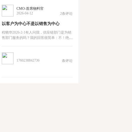
记者采访了钱老的儿子钱永刚先生，他说，他
父亲根本就没有说过这句话。其实，无论这句
CMO-首席物料官
话是谁说的，我就是那种比“再笨”还笨的人。
2026-04-12
2条评论
因为我上大学的时候压根儿就没有搞明白微积
分到底是怎么回事。直到现在，大言不惭地一
以客户为中心不是以销售为中心
点讲，我也就是知道一点微积分的皮毛而已，
譬如，求个简单的导数，做个
程晓华2026-2-1有人问我，供应链部门是为销
售部门服务的吗？我的回答很简单：不！绝对
不是！（No！Absolutely No！）我们很多人
一直在有意或无意地混淆概念。我们一直在倡
导以客户为中心（Customer Centric），但以客
户为中心并不等于以销售为中心。尽管，一直
1760238842736
条评论
以来，很多公司的销售经理们就是这么认为
的。他们认为客户是他们自己的，他们就是企
业的救世主，企业的一切资源都应该围绕着他
们