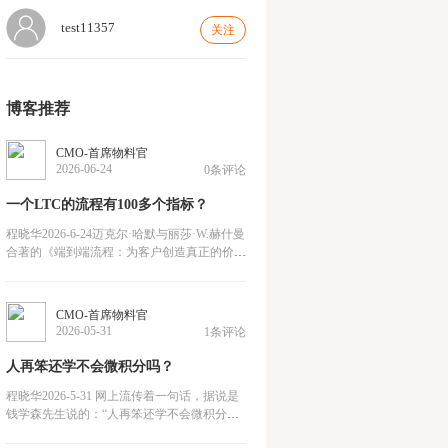
test11357
关注
博客推荐
CMO-首席物料官
2026-06-24
0条评论
一个LTC的流程有100多个指标？
程晓华2026-6-24迈克尔·哈默与丽莎·W.赫什曼
合著的《端到端流程：为客户创造真正的价值
》书中第二章讲了这么一个案例，说是米其林
公司搞了个“需求-现金”流程（估计是Lead to
Cash，简称LTC，从线索到现金），他们竟然
CMO-首席物料官
有100多个KPI指标。作者还说了，“不要被这
2026-05-31
1条评论
个数字震惊。指标并非是被随机挑选出来的，
每个被选中的指标都是因为它会影响到米其林
人再笨还学不会微积分吗？
公司认为的关键结果”。在这个的前面，作者
程晓华2026-5-31 网上流传着一句话，据说是
钱学森先生说的：“人再笨还学不会微积分
吗？” 近日看到《海报新闻》说，科技日报的