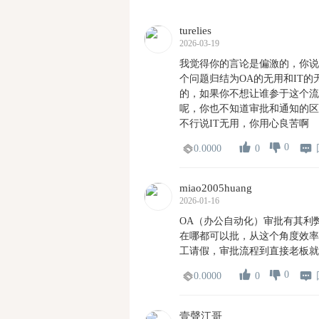
turelies
2026-03-19
我觉得你的言论是偏激的，你说
个问题归结为OA的无用和IT
的，如果你不想让谁参于这个流
呢，你也不知道审批和通知的区
不行说IT无用，你用心良苦啊
0
0
0.0000
miao2005huang
2026-01-16
OA（办公自动化）审批有其利
在哪都可以批，从这个角度效率
工请假，审批流程到直接老板就
0
0
0.0000
壹聲江哥