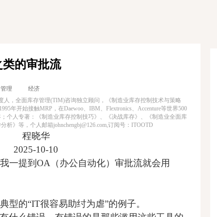
之类的审批流
管理
经济
山东平度人，全面库存管理(TIM)咨询独立顾问，《制造业库存控制技术与策略
开始接触MRP，在Daewoo、IBM、Flextronics、Accenture等世界500
年；个人专著：《制造业库存控制技巧》、《决战库存》、《制造业全面库
，个人邮箱johnchengbj@126.com,订阅号：ITOOTD
程晓华
2025-10-10
我一提到OA（办公自动化）审批流就会用
典型的“IT很容易助纣为虐”的例子。