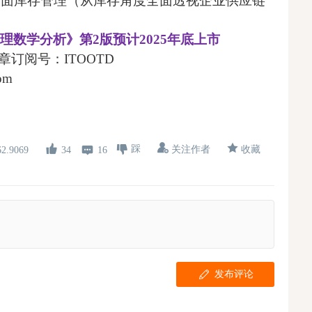
全面库存管理（从库存角度全面透视企业供应链
理数学分析》第2版预计2025年底上市
章订阅号：ITOOTD
om
踩
关注作者
收藏
34
16
62.9069
发布评论