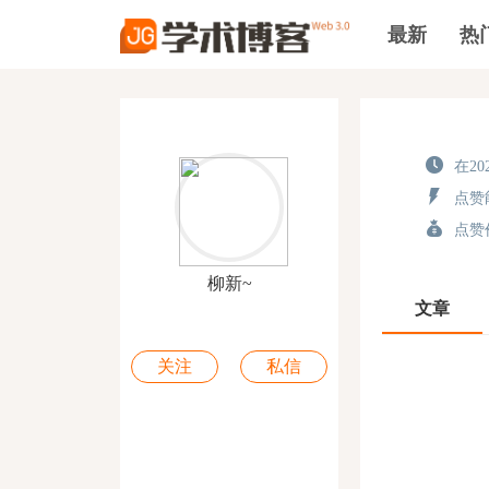
最新
热
在202
点赞能
点赞价
柳新~
文章
关注
私信