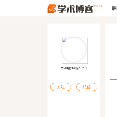
最
wangyong8935
关注
私信