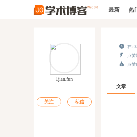
最新
热
在202
点赞能
点赞价
1jian.fun
文章
关注
私信