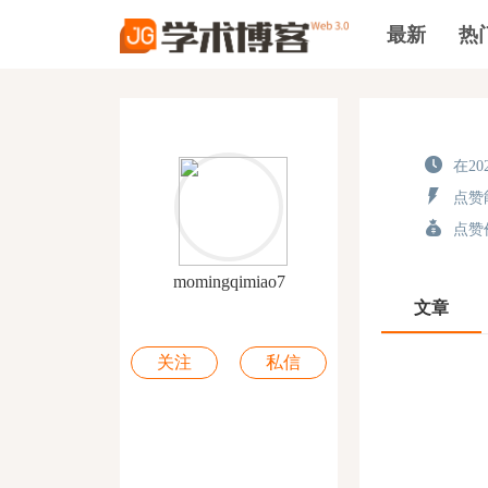
最新
热
在202
点赞能
点赞价
momingqimiao7
文章
关注
私信