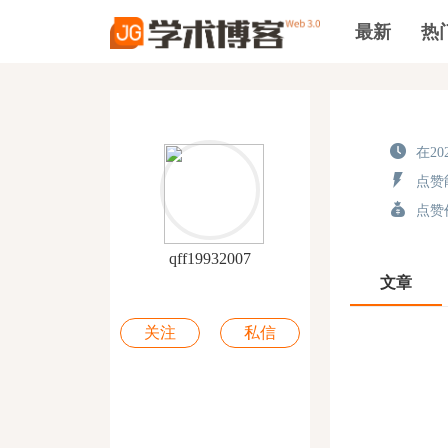
最新
热
在202
点赞能
点赞价
qff19932007
文章
关注
私信