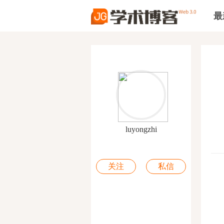
最
luyongzhi
关注
私信