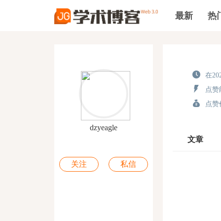
最新
热
在202
点赞能
点赞价
dzyeagle
文章
关注
私信