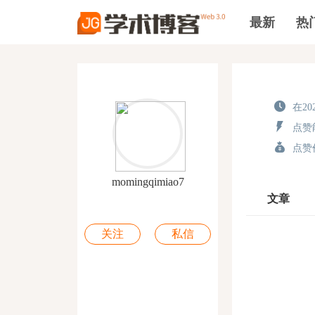
最新
热
在202
点赞能
点赞价
momingqimiao7
文章
关注
私信