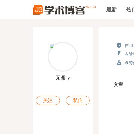
最新
热
在202
点赞能
点赞价
无涯hy
文章
关注
私信