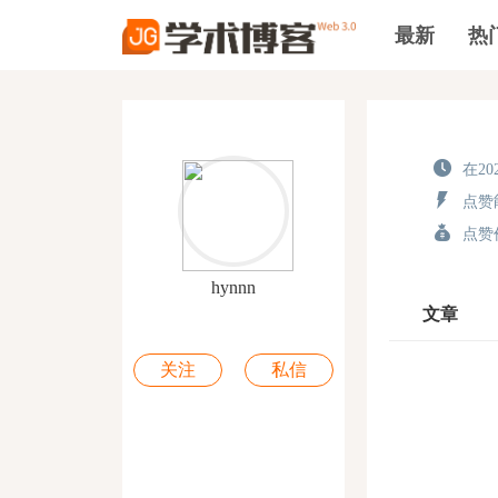
最新
热
在202
点赞能
点赞价
hynnn
文章
关注
私信