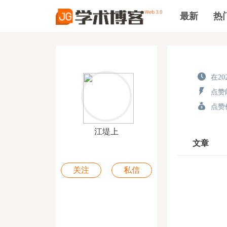
最新
热
在202
点赞能
点赞价
江堤上
文章
关注
私信