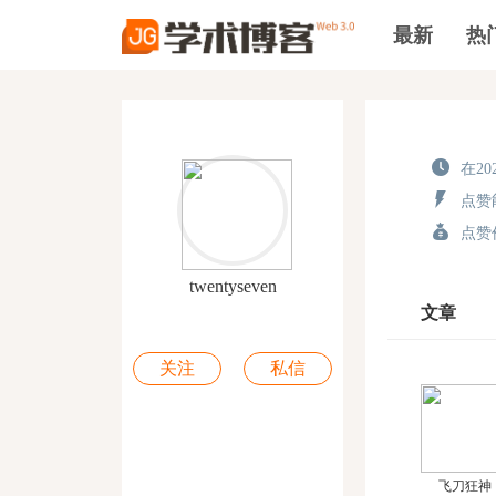
最新
热
在202
点赞能
点赞价
twentyseven
文章
关注
私信
飞刀狂神