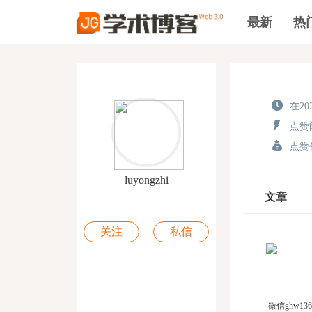
最新
热
在202
点赞能
点赞价
luyongzhi
文章
关注
私信
微信ghw136