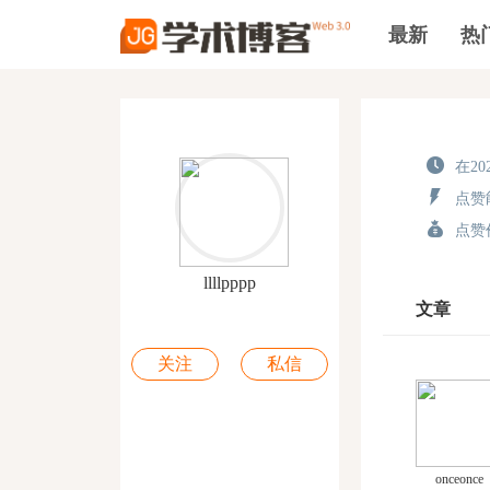
最新
热
在202
点赞能
点赞价
llllpppp
文章
关注
私信
onceonce