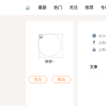
最新
热门
关注
推荐
专
在202
点赞能
点赞价
柳新~
文章
关注
私信