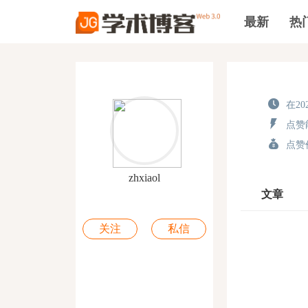
最新
热
在202
点赞能
点赞价
zhxiaol
文章
关注
私信