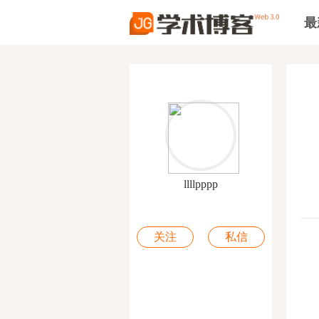
最
llllpppp
关注
私信