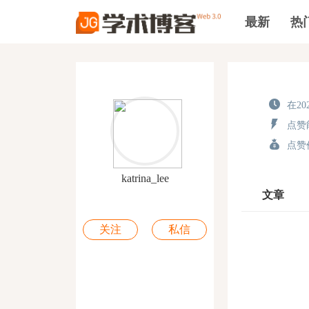
最新
热
在202
点赞能
点赞价
katrina_lee
文章
关注
私信