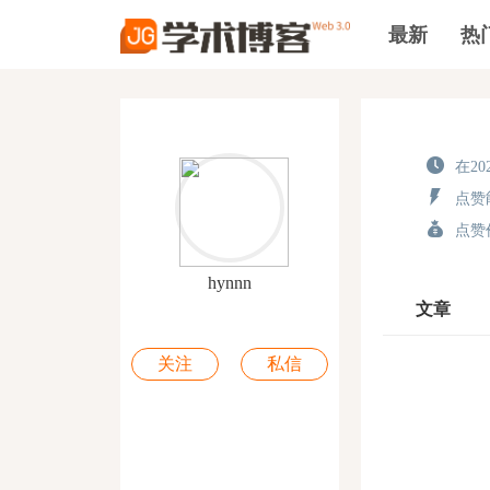
最新
热
在202
点赞能
点赞价
hynnn
文章
关注
私信