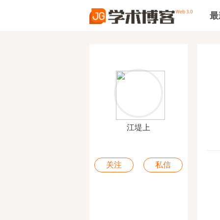
最
江堤上
关注
私信