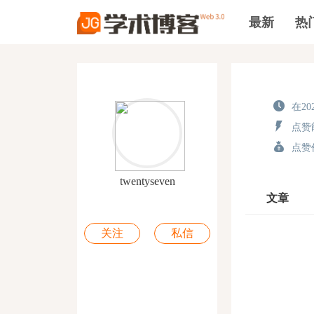
最新
热
在202
点赞能
点赞价
twentyseven
文章
关注
私信