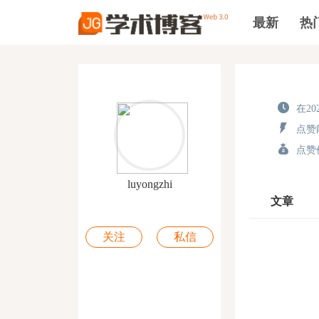
最新
热
在202
点赞能
点赞价
luyongzhi
文章
关注
私信