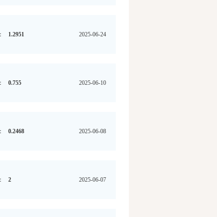
：
1.2951
2025-06-24
：
0.755
2025-06-10
：
0.2468
2025-06-08
：
2
2025-06-07