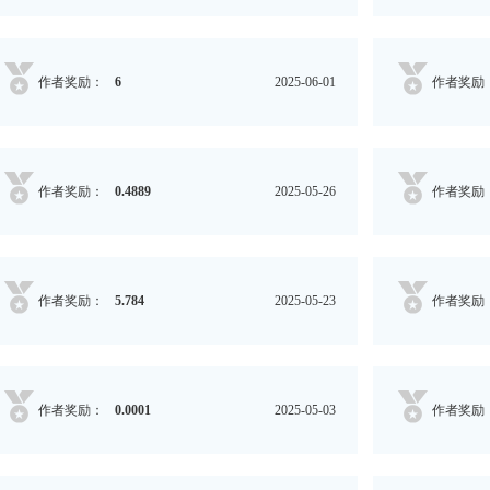
作者奖励：
6
2025-06-01
作者奖励
作者奖励：
0.4889
2025-05-26
作者奖励
作者奖励：
5.784
2025-05-23
作者奖励
作者奖励：
0.0001
2025-05-03
作者奖励