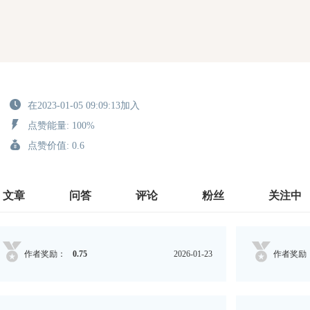
在2023-01-05 09:09:13加入
点赞能量: 100%
点赞价值: 0.6
文章
问答
评论
粉丝
关注中
作者奖励：
0.75
2026-01-23
作者奖励