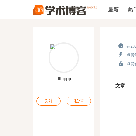
最新
热
在202
点赞能
点赞价
llllpppp
文章
关注
私信