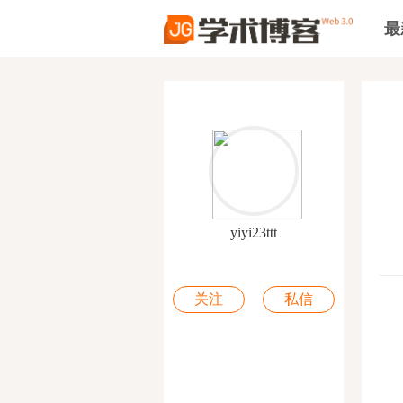
最
yiyi23ttt
关注
私信