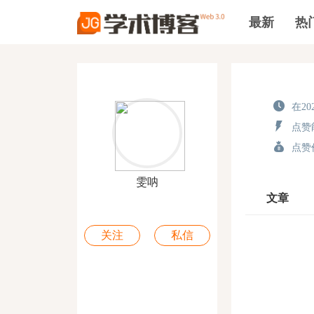
最新
热
在202
点赞能
点赞价
雯呐
文章
关注
私信