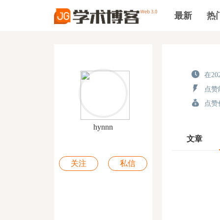
最新
热
在202
点赞能
点赞价
hynnn
文章
关注
私信