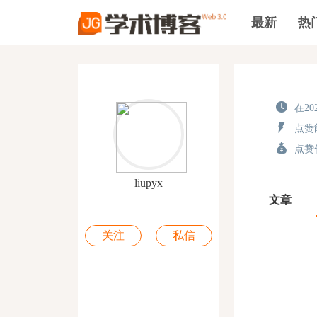
最新
热
在202
点赞能
点赞价
liupyx
文章
关注
私信