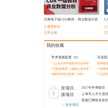
最热
完整电子版CDA教材：商业数据分析
C
1
1
通用积分
立即兑换
立
我的收藏
学术道德监督
（0）
马克思
《山东大学学报哲学社会科学
使用价
版》终审后又外审？
值是人
7月收获满满，3篇核心成功录
一份硬
用！！！感谢指导老师的辛苦
剩余价
地级市创业活跃度（2000-
广义的
付出！！
2024）
发项目、
2027年申博辅导
接项目
上海市人才引进
两篇已网络首发
发布项目
评议