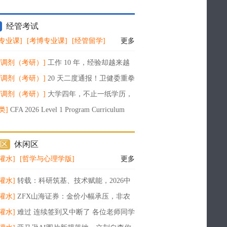
经管考试
专业课]
[考博专业课]
[经管留学]
更多
/调剂（考研）]
工作 10 年，经验却越来越
？AI 时代，真正决定职场上限的是这 6 种
/调剂（考研）]
20 天二度通报！卫健委重拳
论文工厂：没发表也重罚，多人终身禁赛
/调剂（考研）]
大学四年，不止一纸学历，
搭建属于你的长期竞争力
类]
CFA 2026 Level 1 Program Curriculum
10
区
休闲区
灌水]
[哲学与心理学版]
更多
灌水]
转载：科研筑基、技术赋能，2026中
术院倾力打造管理咨询“国家队”
灌水]
ZFX山海证券：金价小幅承压，非农
来袭！
灌水]
难过 连续签到又中断了 各位老师同学