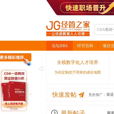
论坛BBS
经管百科
项目
全栈数字化人才培养
为你定制优于同辈的成长地图
快速发帖
谁适
竞价推广：
最新帖子
最