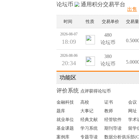
论坛币
通用积分交易平台
出售
时间
性质
交易单价
交易量
2026-08-07
480
0.500
18:09
论坛币
2026-08-06
380
5.000
20:34
论坛币
功能区
2026-08-06
480
2.000
20:20
论坛币
评价系统
点评获得论坛币
2026-08-06
380
金融科技
高校
证书
会议
0.600
19:39
论坛币
题库
大事记
教师
网址
就业单位
经典文献
经管软件
学术
2026-08-06
380
0.600
19:39
论坛币
基金课题
学习系统
期刊导读
留学
案例库
专题导读
数据分析俱乐部(C