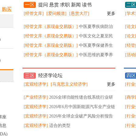
一区
提问 悬赏 求职 新闻 读书
二区
购买
[经管文库]
[爱问频道]
[悬赏大厅]
更多
[学术
[经管文库（原现金交易版）]
中医夏季疾病防治
[论文
与消暑知识
[经管文库（原现金交易版）]
中医文化之夏至民
究
[论文
0
俗文化及饮食养生
[经管文库（原现金交易版）]
中医夏季保健养生
略的
[经管
小常识
[经管文库（原现金交易版）]
中医思维的夏季养
量披
读释
[活动
0
生知识
等）
品展
三区
经济学论坛
四区
0
[宏观经济学]
[马克思主义经济学]
更多
[行业
[产业经济学]
2026全球功能性缝合线系统行业研
[商学
0
究报告
[宏观经济学]
2026年6月中国新能源汽车全产业链
风险
[行业
数据分析报告
[宏观经济学]
2026年全球企业破产风险分析报告
203
[行业
讲座
0
信息
[宏观经济学]
适合的类型
长
态：2
[行业
DA)
破4.
29