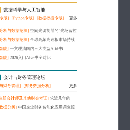
续增长
数据科学与人工智能
A专版]
[Python专版]
[数据挖掘专版]
更多
据分析与数据挖掘]
空间光调制器的“光场智控
：（CAGR）为13.0%（2026-2032）
据分析与数据挖掘]
全球高频高速板市场持续
增长，5G与AI算力浪潮驱动百亿级CCL赛道
智能]
一文理清国内三大类型AI证书
智能]
2026入门AI证书全对比
会计与财务管理论坛
与财务管理]
[财务数据分析]
更多
A注册会计师及其他财会考证]
求近几年的
A财务管理教材电子版
数据分析]
中国企业财务智能化应用调查报