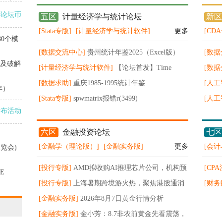
业持
得论坛币
五区
计量经济学与统计论坛
新区
[Stata专版]
[计量经济学与统计软件]
更多
[CD
30个模
[数据交流中心]
贵州统计年鉴2025（Excel版）
[数
险及破解
[计量经济学与统计软件]
【论坛首发】Time
时代”
[数
Series for Economics and Finance by Oliver Linton
[数据求助]
重庆1985-1995统计年鉴
高速
[人工
年）
[Stata专版]
spwmatrix报错r(3499)
爆发
[人工
发布活动
spwmatrix_CalcSPweightM() not found。请问原因
是什么怎么解决
六区
金融投资论坛
七区
[金融学（理论版）]
[金融实务版]
更多
[会计
览会)
[投行专版]
AMD拟收购AI推理芯片公司，机构预
[CP
E
计28年全球半导体设备市场规模超2900亿美元
[投行专版]
上海暑期跨境游火热，聚焦港股通消
CP
[财务
费ETF华夏（513230）低位布局窗口
[金融实务版]
2026年8月7日黄金行情分析
告
[金融实务版]
金小芳：8.7非农前黄金先看震荡，