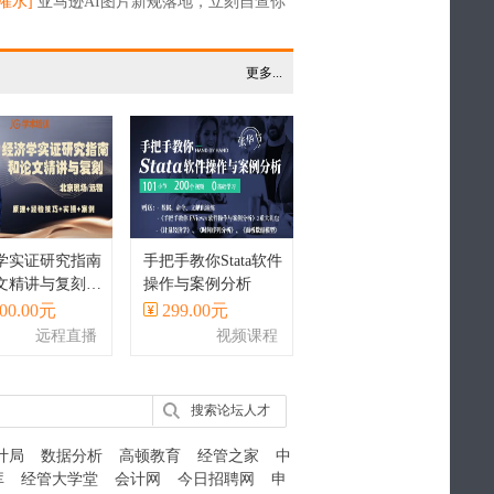
点击下 谢谢
灌水]
亚马逊AI图片新规落地，立刻自查你
品图
更多...
学实证研究指南
手把手教你Stata软件
文精讲与复刻丨
操作与案例分析
a实现
00.00元
299.00元
远程直播
视频课程
搜索论坛人才
计局
数据分析
高顿教育
经管之家
中
库
经管大学堂
会计网
今日招聘网
申