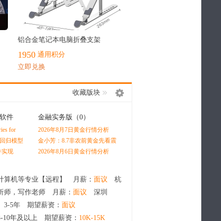
最热
铝合金笔记本电脑折叠支架
1950
通用积分
立即兑换
收藏版块
软件
金融实务版
（0）
经管在职研
（0）
s for
2026年8月7日黄金行情分析
场出现这3个征兆，说明你已
 by Oliver
经陷入瓶颈（多数人都在默默
x回归模型
金小芳：8.7非农前黄金先看震
升学、就业、深造三条路径怎
内耗）
测图绘制
荡，原油冲高先空再多
么选？深度分析学生未来发展
件实现
2026年8月6日黄金行情分析
最优赛道
计算机等专业【远程】 月薪：
面议
杭
析师，写作老师 月薪：
面议
深圳
 3-5年 期望薪资：
面议
8-10年及以上 期望薪资：
10K-15K