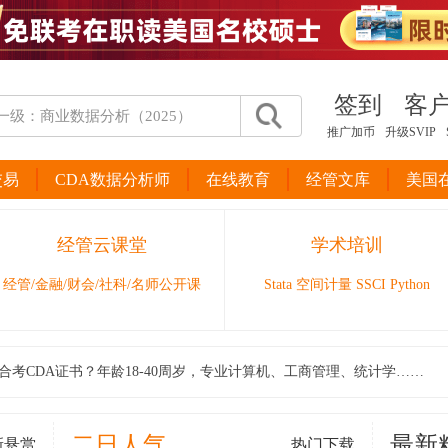
签到
客
推广加币
升级SVIP
交易
CDA数据分析师
在线教育
经管文库
美国
经管云课堂
学术培训
经管/金融/财会/社科/名师公开课
Stata 空间计量 SSCI Python
合考CDA证书？年龄18-40周岁，专业计算机、工商管理、统计学……
二日人气
最新
新悬赏
热门下载