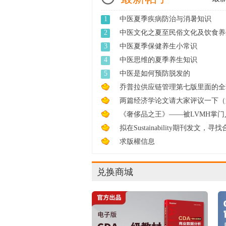
1
中医夏季疾病防治与消暑知识
2
中医文化之夏至民俗文化及饮食养
3
中医夏季保健养生小常识
4
中医思维的夏季养生知识
5
中医是如何预防脱发的
乔普拉供应链管理第七版里面的全套
e ...
两篇经济学论文请大家评议一下（
轮 ...
《奢侈品之王》——被LVMH掌门
尔诺 ...
拟在Sustainability期刊发文，寻
...
求版權信息
兑换商城