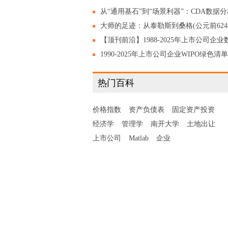
从“通用基石”到“场景利器”：CDA数据
师视角下的通用指标与场景指标
大师的足迹：从泰勒斯到桑格(公元前624
公元2013年) 陈志谦 陈乐濛 编著，2020
【顶刊前沿】1988-2025年上市公司企业
绿转型协同度数据集,含数字化+绿色化原
1990-2025年上市公司企业WIPO绿色清单
数据!
绿色专利/绿色创新数量统计，附原始数
热门百科
+代码！
价格指数
资产负债表
固定资产投资
经济学
管理学
南开大学
土地出让
上市公司
Matlab
企业