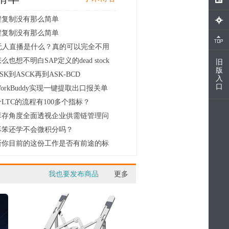
程复制没有那么简单
程复制没有那么简单
I无人直播是什么？真的可以完全不用
.
么也想不明白SAP定义的dead stock
旧
版
.
SK到ASCK再到ASK-BCD
入
口
orkBuddy实现一键提取出口报关单
LTC的流程有100多个指标？
库存角度全面透视企业供需链管理问
.
再笨还学不会微积分吗？
断你目前的这份工作是否有前途的标
.
我也要发布商品
更多