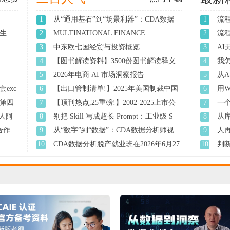
1
从“通用基石”到“场景利器”：CDA数据
1
流
...
生
2
MULTINATIONAL FINANCE
2
流
EVALUATING THE ...
3
中东欧七国经贸与投资概览
3
A
人 ..
4
【图书解读资料】3500份图书解读释义
4
我怎
资 ...
有 ..
5
2026年电商 AI 市场洞察报告
5
从A
exc
6
【出口管制清单!】2025年美国制裁中国
6
用W
实 ...
第四
7
【顶刊热点,25重磅!】2002-2025上市公
7
一个
司 ...
人阿
8
别把 Skill 写成超长 Prompt：工业级 S
8
从
...
题 ..
找合作
9
从“数字”到“数据”：CDA数据分析师视
9
人
...
10
CDA数据分析脱产就业班在2026年6月27
10
判
日 ...
准 ..