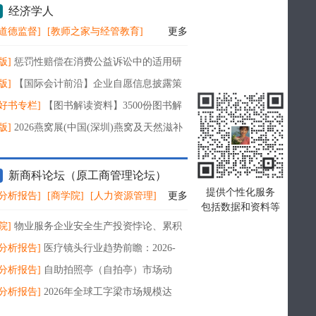
经济学人
道德监督]
[教师之家与经管教育]
更多
版]
惩罚性赔偿在消费公益诉讼中的适用研
版]
【国际会计前沿】企业自愿信息披露策
三维分析框架研究——以新能源汽车行业销
好书专栏]
【图书解读资料】3500份图书解
义资料合集（人文社会经济历史艺术小说
版]
2026燕窝展(中国(深圳)燕窝及天然滋补
览会)官方网站
新商科论坛（原工商管理论坛）
提供个性化服务
分析报告]
[商学院]
[人力资源管理]
更多
包括数据和资料等
院]
物业服务企业安全生产投资悖论、 累积
及破解之道
分析报告]
医疗镜头行业趋势前瞻：2026-
2年CAGR达5.6%，2025至2032年规模稳步增
分析报告]
自助拍照亭（自拍亭）市场动
026-2032年复合增长7.8%，2032年规模将突
分析报告]
2026年全球工字梁市场规模达
34亿美
.3亿美元，绿色建筑与工程木产业升级驱动行