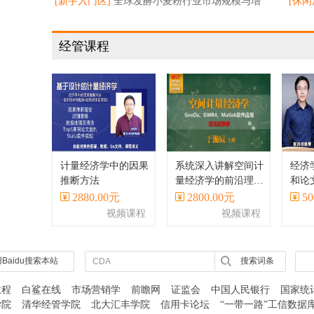
[新手入门区]
全球发酵小麦粉行业市场规模与增
帮忙
[休闲
长预测
的商
经管课程
计量经济学中的因果
系统深入讲解空间计
经济
推断方法
量经济学的前沿理论
和论
与方法、主流软件、
Stat
2880.00元
2800.00元
50
应用案例等
视频课程
视频课程
Baidu搜索本站
搜索词条
教程
白鲨在线
市场营销学
前瞻网
证监会
中国人民银行
国家统
学院
清华经管学院
北大汇丰学院
信用卡论坛
“一带一路”工信数据