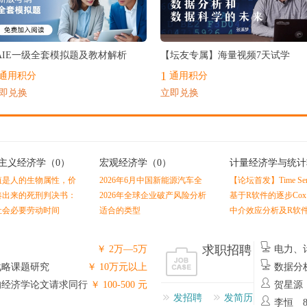
最热
AIE一级全套模拟题及教材解析
【坛友专属】海量视频7天试学
1
通用积分
通用积分
即兑换
立即兑换
主义经济学
（0）
宏观经济学
（0）
计量经济学与统计
（0）
值是人的生物属性，价
2026年6月中国新能源汽车全
【论坛首发】Time Serie
的社会属性
产业链数据分析报告
Economics and Finance
凑出来的死刑判决书：
2026年全球企业破产风险分析
基于R软件的逐步Co
Linton
值理论（黄佶）
报告
拟合及Nomogram预
社会必要劳动时间
适合的类型
中介效应分析及R软
求职招聘
￥ 2万—5万
电力、
州
战略课题研究
￥ 10万元以上
数据分
的经济学论文请求同行
￥ 100-500 元
贺星源
发招聘
发简历
李恒 