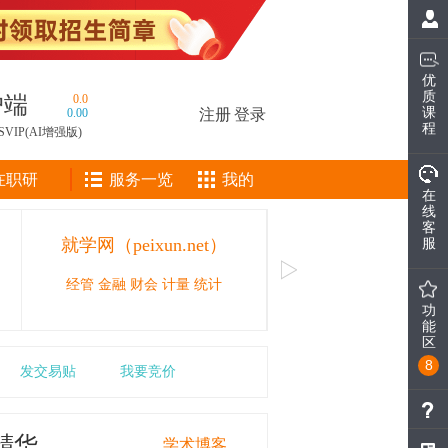
优
质
户端
0.0
课
0.00
注册
|
登录
程
SVIP(AI增强版)
在职研
服务一览
我的
在
线
客
就学网（peixun.net）
CAIE人工智能工
服
经管 金融 财会 计量 统计
人工智能领域的职业技能等
功
能
区
8
发交易贴
我要竞价
精华
学术博客