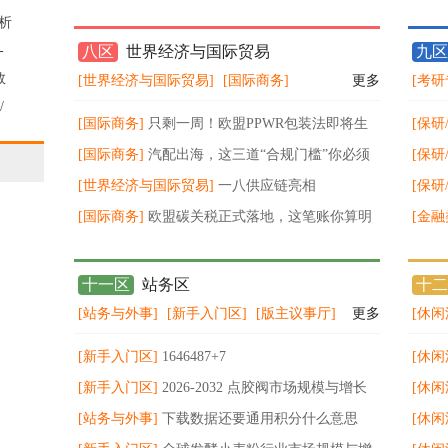
原油冲高先空再多
分析
-
八区
世界经济与国际贸易
九区
数
[世界经济与国际贸易]
[国际商务]
更多
[考研
始
/
[国际商务]
只剩一周！欧盟PPWR包装法即将生
[保研
据
效
[国际商务]
汽配出海，这三道“合规门槛”你必须
不值钱
[保研
跨过 ！
[世界经济与国际贸易]
一八供应链亮相
能力
打击
[保研
KACE2026，以数智化物流赋能品牌出
[国际商务]
欧盟碳关税正式落地，这笔账你算明
更要
[金融
白了吗？
vol1-
十一区
站务区
十二
[站务与外事]
[新手入门区]
[版主议事厅]
更多
[休闲
[新手入门区]
1646487+7
[休闲
[新手入门区]
2026‑2032 点胶阀市场规模与增长
知技
[休闲
预测分析
[站务与外事]
下载数据还要通用积分什么意思
重磅
[休闲