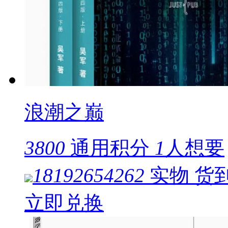
浪潮之巅
3800
通用积分
1
人想要
18192654262
实物
货
立即兑换