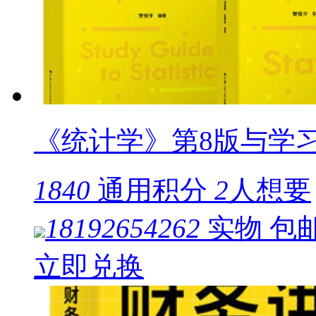
《统计学》第8版与学
1840
通用积分
2
人想要
18192654262
实物
包
立即兑换