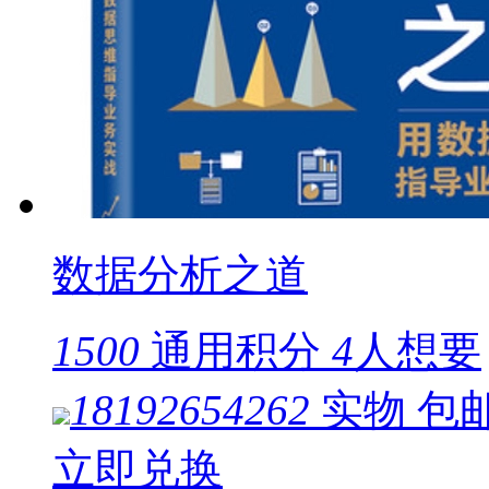
数据分析之道
1500
通用积分
4
人想要
18192654262
实物
包
立即兑换