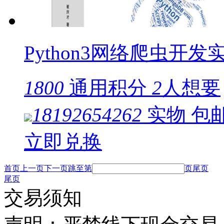
Python3网络爬虫开发
1800
通用积分
2
人想要
18192654262
实物
包
立即兑换
首页
上一页
下一页
跳至第
页
尾页
尾页
交易须知