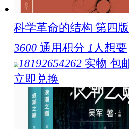
科学革命的结构 第四版
3600
通用积分
1
人想要
18192654262
实物
包
立即兑换