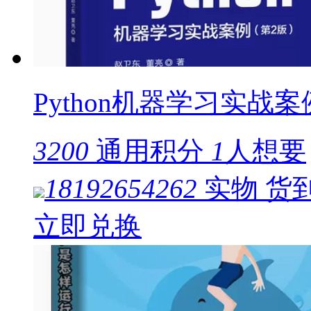
Python机器学习实战案
3200
通用积分
1
人想要
18192654262
实物
货
立即兑换