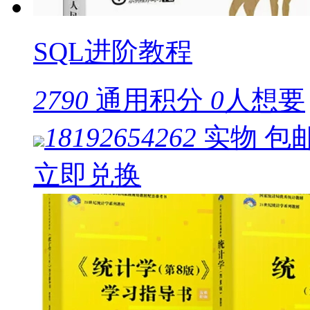
SQL进阶教程
2790
通用积分
0
人想要
18192654262
实物
包
立即兑换