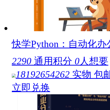
快学Python：自动化
2290
通用积分
0
人想要
18192654262
实物
包
立即兑换