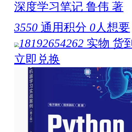
深度学习笔记 鲁伟 著
3550
通用积分
0
人想要
18192654262
实物
货
立即兑换