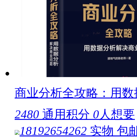
商业分析全攻略：用数
2480
通用积分
0
人想要
18192654262
实物
包