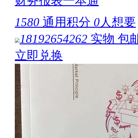
财务报表一本通
1580
通用积分
0
人想要
18192654262
实物
包
立即兑换