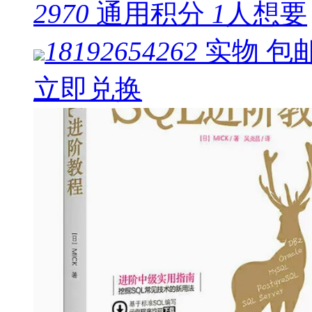
2970
通用积分
1
人想要
18192654262
实物
包
立即兑换