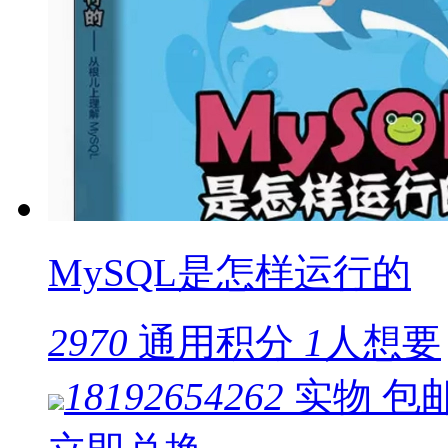
MySQL是怎样运行的
2970
通用积分
1
人想要
18192654262
实物
包