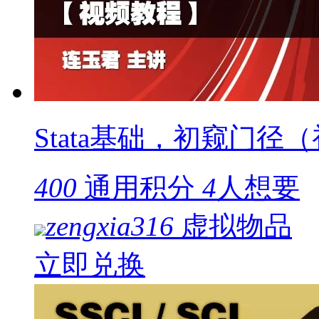
Stata基础，初窥门径
400
通用积分
4
人想要
zengxia316
虚拟物品
立即兑换