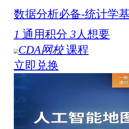
数据分析必备-统计学
1
通用积分
3
人想要
CDA网校
课程
立即兑换