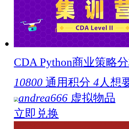
CDA Python商业策
10800
通用积分
4
人想
andrea666
虚拟物品
立即兑换