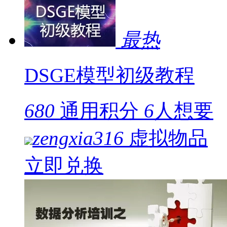
最热
DSGE模型初级教程
680
通用积分
6
人想要
zengxia316
虚拟物品
立即兑换