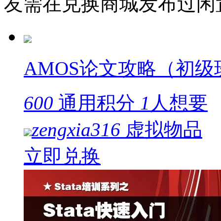
友需在兑换商城发布过闲
AMOS论文攻略（初级
600
通用积分
1
人想要
zengxia316
虚拟物品
立即兑换