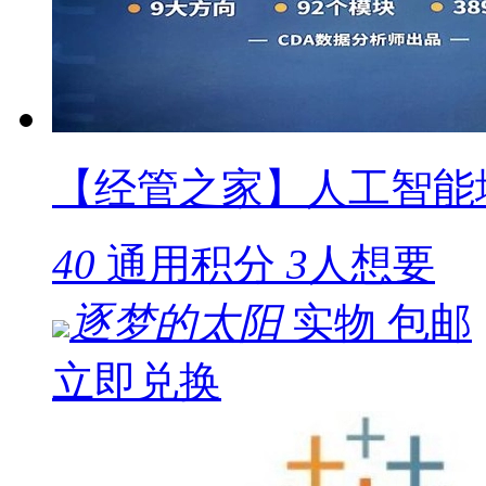
【经管之家】人工智能
40
通用积分
3
人想要
逐梦的太阳
实物
包邮
立即兑换