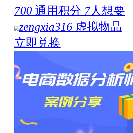
700
通用积分
7
人想要
zengxia316
虚拟物品
立即兑换