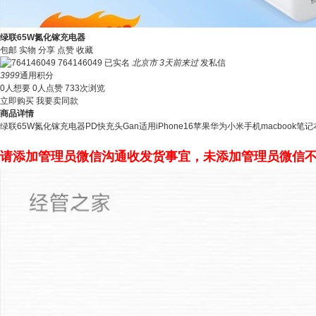
绿联65W氮化镓充电器
包邮
实物
分享
点赞
收藏
764146049
已实名
北京市
3天前来过
发私信
3999
通用积分
0人想要
0人点赞
733次浏览
立即购买
我要卖同款
商品详情
绿联65W氮化镓充电器PD快充头Gan适用iPhone16苹果华为小米手机macbook笔记本
请添加管理员微信沟通收发货事宜，未添加管理员微信