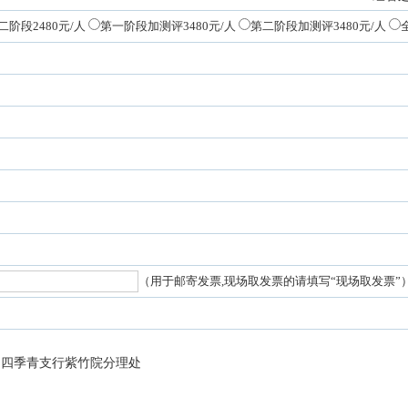
二阶段2480元/人
第一阶段加测评3480元/人
第二阶段加测评3480元/人
（用于邮寄发票,现场取发票的请填写“现场取发票”
司四季青支行紫竹院分理处