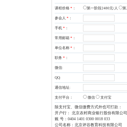
课程价格
*
：
第一阶段2480元/人
第
管
参会人
*
：
手机
*
：
常用邮箱
*
：
单位名称
*
：
职务
*
：
微信:
之
QQ:
通信地址:
支付平台：
微信
支付宝
除支付宝、微信缴费方式外也可打款：
开户行： 北京农村商业银行股份有限公
账 号：0404 1401 0300 0018 033
公司名称：北京评谷教育科技有限公司