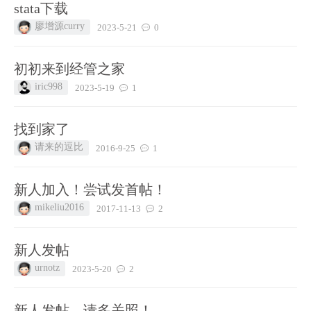
stata下载
廖增源curry
2023-5-21
0
初初来到经管之家
iric998
2023-5-19
1
找到家了
请来的逗比
2016-9-25
1
新人加入！尝试发首帖！
mikeliu2016
2017-11-13
2
新人发帖
urnotz
2023-5-20
2
新人发帖，请多关照！