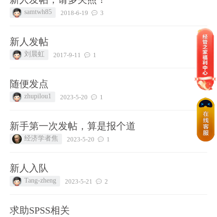
samtwh85
2018-6-19
3
新人发帖
刘晨虹
2017-9-11
1
随便发点
zhupilou1
2023-5-20
1
新手第一次发帖，算是报个道
经济学者焦
2023-5-20
1
新人入队
Tang-zheng
2023-5-21
2
求助SPSS相关