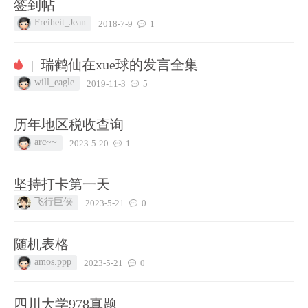
签到帖
Freiheit_Jean
2018-7-9
1
瑞鹤仙在xue球的发言全集
|
will_eagle
2019-11-3
5
历年地区税收查询
arc~~
2023-5-20
1
坚持打卡第一天
飞行巨侠
2023-5-21
0
随机表格
amos.ppp
2023-5-21
0
四川大学978真题