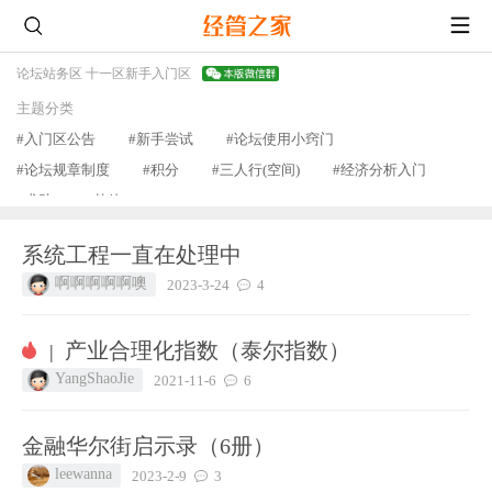
论坛
站务区 十一区
新手入门区
主题分类
#入门区公告
#新手尝试
#论坛使用小窍门
#论坛规章制度
#积分
#三人行(空间)
#经济分析入门
#求助
#其他
查看更多
系统工程一直在处理中
啊啊啊啊啊噢
2023-3-24
4
产业合理化指数（泰尔指数）
|
YangShaoJie
2021-11-6
6
金融华尔街启示录（6册）
leewanna
2023-2-9
3