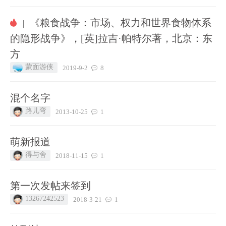
《粮食战争：市场、权力和世界食物体系
|
的隐形战争》，[英]拉吉·帕特尔著，北京：东
方
蒙面游侠
2019-9-2
8
混个名字
路儿弯
2013-10-25
1
萌新报道
得与舍
2018-11-15
1
第一次发帖来签到
13267242523
2018-3-21
1