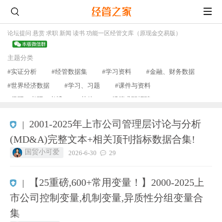
论坛
提问 悬赏 求职 新闻 读书 功能一区
经管文库（原现金交易版）
主题分类
#实证分析
#经管数据集
#学习资料
#金融、财务数据
#世界经济数据
#学习、习题
#课件与资料
#保研、考研、考博
#其他
#经管求职招聘
查看更多
2001-2025年上市公司管理层讨论与分析
|
(MD&A)完整文本+相关顶刊指标数据合集!
国贸小可爱
2026-6-30
29
【25重磅,600+常用变量！】2000-2025上
|
市公司控制变量,机制变量,异质性分组变量合
集