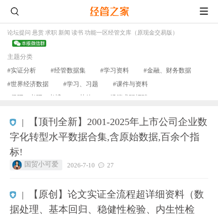
论坛
提问 悬赏 求职 新闻 读书 功能一区
经管文库（原现金交易版）
主题分类
#实证分析
#经管数据集
#学习资料
#金融、财务数据
#世界经济数据
#学习、习题
#课件与资料
#保研、考研、考博
#其他
#经管求职招聘
查看更多
【顶刊全新】2001-2025年上市公司企业数
|
字化转型水平数据合集,含原始数据,百余个指
标!
国贸小可爱
2026-7-10
27
【原创】论文实证全流程超详细资料（数
|
据处理、基本回归、稳健性检验、内生性检