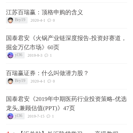
江苏百瑞赢：顶格申购的含义
Bry19
2020-4-1
0
国泰君安《火锅产业链深度报告-投资好赛道，
掘金万亿市场》60页
yl36
2019-9-3
1
百瑞赢证券：什么叫做潜力股？
Bry19
2020-4-1
0
国泰君安《2019年中期医药行业投资策略-优选
龙头,兼顾估值(PPT)》47页
yl36
2019-7-15
1