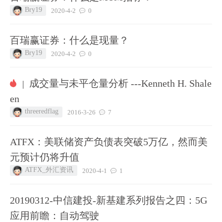
Bry19
2020-4-2
0
百瑞赢证券：什么是现量？
Bry19
2020-4-2
0
成交量与未平仓量分析 ---Kenneth H. Shale
|
en
threeredflag
2016-3-26
7
ATFX：美联储资产负债表突破5万亿，然而美
元预计仍将升值
ATFX_外汇资讯
2020-4-1
1
20190312-中信建投-新基建系列报告之四：5G
应用前瞻：自动驾驶