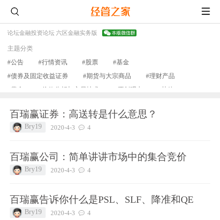
论坛
金融投资论坛 六区
金融实务版
主题分类
#公告
#行情资讯
#股票
#基金
#债券及固定收益证券
#期货与大宗商品
#理财产品
#黄金
#价值分析与交易技术
#原创观点
#其他
查看更多
百瑞赢证券：高送转是什么意思？
Bry19
2020-4-3
4
百瑞赢公司：简单讲讲市场中的集合竞价
Bry19
2020-4-3
4
百瑞赢告诉你什么是PSL、SLF、降准和QE
Bry19
2020-4-3
4