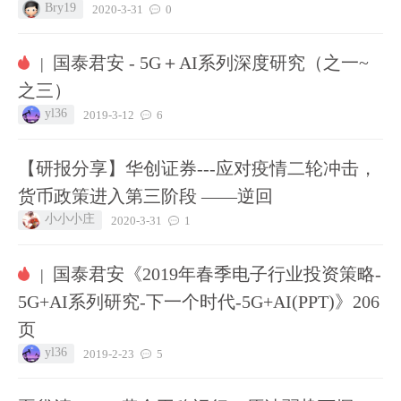
Bry19
2020-3-31
0
国泰君安 - 5G＋AI系列深度研究（之一~
|
之三）
yl36
2019-3-12
6
【研报分享】华创证券---应对疫情二轮冲击，
货币政策进入第三阶段 ——逆回
小小小庄
2020-3-31
1
国泰君安《2019年春季电子行业投资策略-
|
5G+AI系列研究-下一个时代-5G+AI(PPT)》206
页
yl36
2019-2-23
5