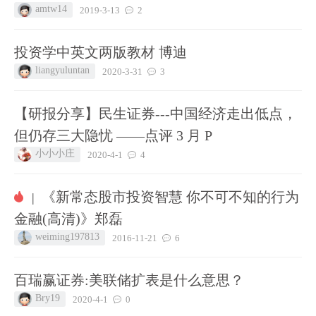
amtw14
2019-3-13
2
投资学中英文两版教材 博迪
liangyuluntan
2020-3-31
3
【研报分享】民生证券---中国经济走出低点，
但仍存三大隐忧 ——点评 3 月 P
小小小庄
2020-4-1
4
《新常态股市投资智慧 你不可不知的行为
|
金融(高清)》郑磊
weiming197813
2016-11-21
6
百瑞赢证券:美联储扩表是什么意思？
Bry19
2020-4-1
0