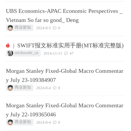
UBS Economics-APAC Economic Perspectives _
Vietnam So far so good_ Deng
商业新知
2024-8-5
0
SWIFT报文标准实用手册(MT标准完整版)
|
reichswehr_cn
2014-11-11
47
Morgan Stanley Fixed-Global Macro Commentar
y July 23-109384907
商业新知
2024-8-4
0
Morgan Stanley Fixed-Global Macro Commentar
y July 22-109365046
商业新知
2024-8-4
0