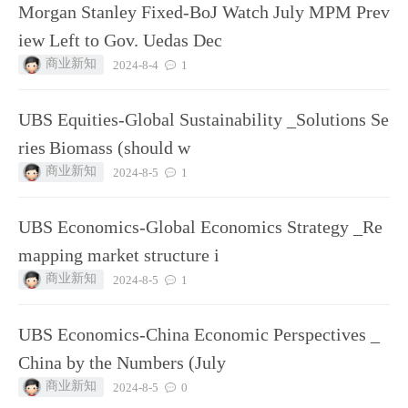
Morgan Stanley Fixed-BoJ Watch July MPM Prev
iew Left to Gov. Uedas Dec
商业新知
2024-8-4
1
UBS Equities-Global Sustainability _Solutions Se
ries Biomass (should w
商业新知
2024-8-5
1
UBS Economics-Global Economics Strategy _Re
mapping market structure i
商业新知
2024-8-5
1
UBS Economics-China Economic Perspectives _
China by the Numbers (July
商业新知
2024-8-5
0