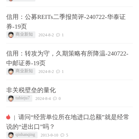
信用：公募REITs二季报简评-240722-华泰证
券-19页
商业新知
2024-8-2
1
信用：转攻为守，久期策略有所降温-240722-
中邮证券-19页
商业新知
2024-8-2
1
非关税壁垒的量化
tubieju7
2024-8-4
0
请问“经营单位所在地进口总额”就是经常
|
说的“进出口”吗？
qinhanqing
2013-9-10
5