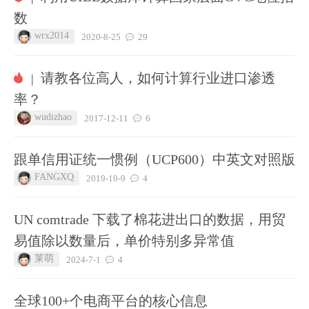
数
wrx2014
2020-8-25
29
请教各位高人，如何计算行业进口渗透
|
率？
wudizhao
2017-12-11
6
跟单信用证统一惯例（UCP600）中英文对照版
FANGXQ
2019-10-9
4
UN comtrade 下载了棉花进出口的数据，用贸
易值除以数量后，单价特别多异常值
莱萌
2024-7-1
4
全球100+个电商平台的核心信息