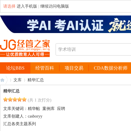
请选择
进入手机版
|
继续访问电脑版
论坛BBS
经管百科
项目交易
CDA数据分析师
文库
精华汇总
精华汇总
(共 1 次打分)
经
›
›
文库关键词：
精华帖
案例库
应聘
文库创建人：
casboryy
汇总各类主题系列