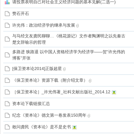
请投票表明自己对社会主义经济问题的基本见解(二选一)
赞石开石
家
许光伟：政治经济学的继承与发展
与马经文友龚民聊聊…《桃花源记》文作者陶渊明之以先秦古
楚文辞喻示的哲理
多路进 狭路退 以中国人资格经济学为经济学——贺“许光伟的
博客”开张
[保卫资本论2014]正版超星
《保卫资本论》资源下载（附介绍文章）
［保卫资本论］_许光伟著_社科文献出版社_2014.12
资本论下载链接汇总
纪念《资本论》德文第一卷发表150周年
敢问龚民《资本论》是不是史书