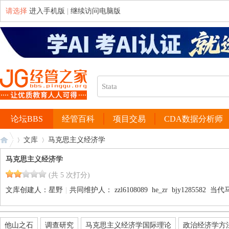
请选择
进入手机版
|
继续访问电脑版
论坛BBS
经管百科
项目交易
CDA数据分析师
文库
马克思主义经济学
马克思主义经济学
(共 5 次打分)
经
›
›
文库创建人：
星野
|
共同维护人：
zzl6108089
he_zr
bjy1285582
当代
他山之石
调查研究
马克思主义经济学国际理论
政治经济学方