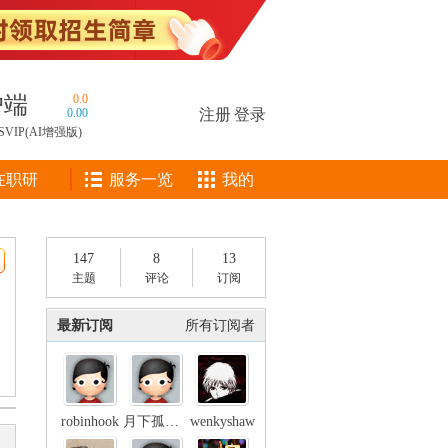
户端
0.0
0.00
注册
|
登录
SVIP(AI增强版)
在职研
服务一览
我的
147
8
13
主题
评论
订阅
最新订阅
所有订阅者
robinhook
月下孤独风
wenkyshaw