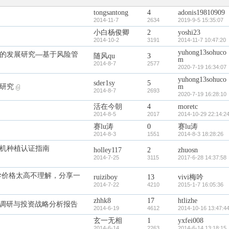
tongsantong
4
adonis19810909
2014-11-7
2634
2019-9-5 15:35:07
小白杨俊卿
2
yoshi23
2014-10-2
3191
2014-11-7 10:47:20
yuhong13sohuco
的发展研究—基于风险管
随风qu
3
m
2014-8-7
2577
2020-7-19 16:34:07
yuhong13sohuco
sder1sy
5
研究
m
2014-8-7
2693
2020-7-19 16:28:10
活在今朝
4
moretc
2014-8-5
2017
2014-10-29 22:14:2
赛lu涛
0
赛lu涛
2014-8-3
1551
2014-8-3 18:28:26
机种植认证指南
holley117
2
zhuosn
2014-7-25
3115
2017-6-28 14:37:58
学价格太高不理解，分享一
ruiziboy
13
vivi梅吟
2014-7-22
4210
2015-1-7 16:05:36
zhhk8
17
htlizhe
深度调研与投资战略分析报告
2014-6-19
4612
2014-10-16 13:47:4
玄一无相
1
yxfei008
2014-6-14
2263
2014-6-14 13:18:15