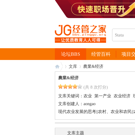
论坛BBS
经管百科
项目
文库
農業&经济
農業&经济
(共 8 次打分)
经
›
›
文库关键词：
农业
第一产业
农业经济
文库创建人：
aongao
现代农业发展的思考||农村、农业和农民|
文库主题