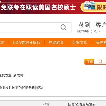
签到
客
推广加币
升级SVIP
交易
CDA数据分析师
在线教育
经管文库
美国
订阅
13
现代农业
新农村
|农业发达国家的经验教训||资源
作者
回复/查看
最后发表