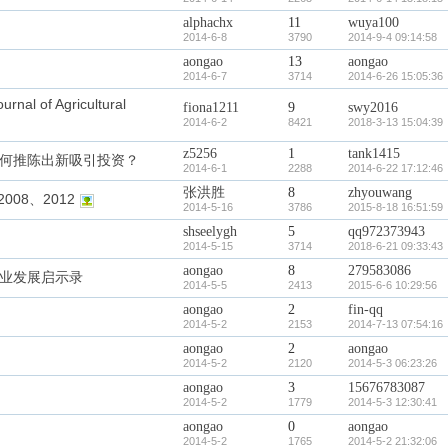
alphachx
11
wuya100
2014-6-8
3790
2014-9-4 09:14:58
aongao
13
aongao
2014-6-7
3714
2014-6-26 15:05:36
f Agricultural
fiona1211
9
swy2016
2014-6-2
8421
2018-3-13 15:04:39
z5256
1
tank1415
何推陈出新吸引投资？
2014-6-1
2288
2014-6-22 17:12:46
张洪胜
8
zhyouwang
008、2012
2014-5-16
3786
2015-8-18 16:51:59
shseelygh
5
qq972373943
2014-5-15
3714
2018-6-21 09:33:43
aongao
8
279583086
业发展启示录
2014-5-5
2413
2015-6-6 10:29:56
aongao
2
fin-qq
2014-5-2
2153
2014-7-13 07:54:16
aongao
2
aongao
2014-5-2
2120
2014-5-3 06:23:26
aongao
3
15676783087
2014-5-2
1779
2014-5-3 12:30:41
aongao
0
aongao
2014-5-2
1765
2014-5-2 21:32:06