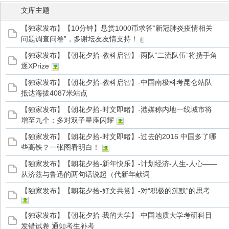
文库主题
【独家发布】【10分钟】悬赏1000币求答“新冠肺炎疫情相关
问题调查问卷”，多谢坛友友情支持！
【独家发布】【朝花夕拾-教科启智】-两队“二流队伍”将携手角
管
逐XPrize
【独家发布】【朝花夕拾-教科启智】-中国南极科考昆仑站队
抵达海拔4087米站点
【独家发布】【朝花夕拾-时文即睹】-港媒称内地一线城市将
增至九个：多对双子星座闪耀
【独家发布】【朝花夕拾-时文即睹】-过去的2016 中国多了哪
些高铁？一张图看明白！
之
【独家发布】【朝花夕拾-新年快乐】-计划经济-人生-人心——
从济兹与鲁迅的两句话说起（代新年献词
【独家发布】【朝花夕拾-好文共赏】-对“积极的沉默”的思考
【独家发布】【朝花夕拾-我的大学】-中国地质大学考研科目
发错试卷 通知考生补考