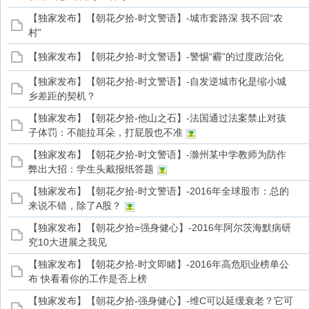
【独家发布】【朝花夕拾-时文警语】-城市套路深 我不回“农
村”
家
【独家发布】【朝花夕拾-时文警语】-警惕“霾”的过度政治化
【独家发布】【朝花夕拾-时文警语】-自发逆城市化是缩小城
乡差距的契机？
【独家发布】【朝花夕拾-他山之石】-法国通过法案禁止对孩
子体罚：不能拉耳朵，打屁股也不准
【独家发布】【朝花夕拾-时文警语】-滁州某中学教师为防作
弊出大招：学生头戴报纸答题
【独家发布】【朝花夕拾-时文警语】-2016年全球股市：总的
来说不错，除了A股？
【独家发布】【朝花夕拾=强身健心】-2016年阿尔茨海默病研
究10大进展之我见
【独家发布】【朝花夕拾-时文即睹】-2016年高危职业榜单公
布 快看看你的工作是否上榜
【独家发布】【朝花夕拾-强身健心】-维C可以延缓衰老？它可