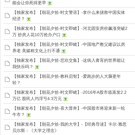
能会让你死得更早
【独家发布】【朝花夕拾-时文警语】-拿什么来拯救中国实体
经济？
【独家发布】【朝花夕拾-时文即睹】-河北固安房价飙涨突破2
万 炒房人花10万抢办户口
【独家发布】【朝花夕拾-时文即睹】-中国地产教父建议以房
养老 美媒称文化上行不通
【独家发布】【朝花夕拾-悲欣交集】-这病入膏肓的世界能让
我快乐吗？
【独家发布】【朝花夕拾-教科启智】-爱跑步的人大脑更年
轻？
【独家发布】【朝花夕拾-时文即睹】-2016年A股市值蒸发2.2
万亿 股民人均浮亏4.3万元
【独家发布】【朝花夕拾-喜大普奔】-中国股市将迎来新一轮
牛市？
【独家发布】【朝花夕拾-我的大学】-【经典导读】卡尔·雅思
贝尔斯：《大学之理念》