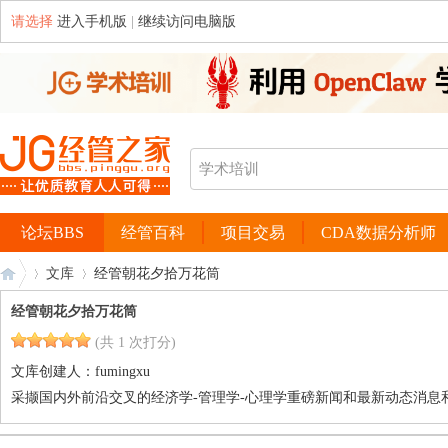
请选择
进入手机版
|
继续访问电脑版
论坛BBS
经管百科
项目交易
CDA数据分析师
文库
经管朝花夕拾万花筒
经管朝花夕拾万花筒
(共 1 次打分)
经
›
›
文库创建人：
fumingxu
采撷国内外前沿交叉的经济学-管理学-心理学重磅新闻和最新动态消息