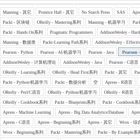
Manning - 其它
Prentice Hall - 其它
No Starch Press
SAS
Apr
Packt - 区块链
OReilly - Mastering系列
Manning - 机器学习
Pac
Packt - Hands On系列
Pragmatic Programmers
AddisonWesley - H
管
Manning - 数据类
Packt-Learning Path系列
AddisonWesley - Effec
Pearson - Python
Pearson - AI/机器学习
Pearson - Java
Pearso
AddisonWesley - 计算机理论
AddisonWesley - Java
Pearson - C语言
OReilly - Learning系列
OReilly - Head First系列
Packt - 其它
Pa
Packt - Python/机器学习
Packt - 数据分析
空
Apress - R语言
OReilly - Perl/C语言
OReilly - Python/机器学习
OReilly - R语言
之
OReilly - Cookbook系列
Packt - Blueprints系列
Packt - Cookbook
Apress - Machine Learning
Apress - Big Data Analytics/Database
Apre
Apress - C语言
Apress - Beginning系列
Apress - 其它
Wrox - 综
Wrox - Beginning系列
Packt - Mastering系列
Packt - By Example系