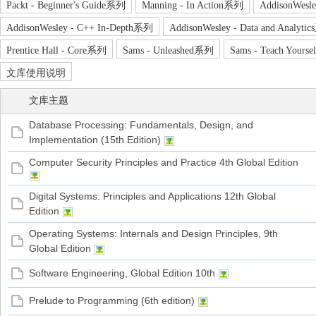
Packt - Beginner's Guide系列
Manning - In Action系列
AddisonWesle
AddisonWesley - C++ In-Depth系列
AddisonWesley - Data and Analyti
家
Prentice Hall - Core系列
Sams - Unleashed系列
Sams - Teach Yours
文库使用说明
文库主题
Database Processing: Fundamentals, Design, and
Implementation (15th Edition)
Computer Security Principles and Practice 4th Global Edition
Digital Systems: Principles and Applications 12th Global
Edition
Operating Systems: Internals and Design Principles, 9th
Global Edition
Software Engineering, Global Edition 10th
Prelude to Programming (6th edition)