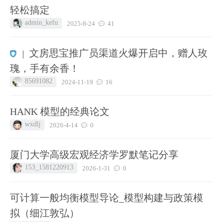
轻松搞定
admin_kefu
2025-8-24
41
文房思宝推广员渠道火爆开启中，赠人玫
|
瑰，手有余香！
85691082
2024-11-19
16
HANK 模型的经典论文
wxdlj
2026-4-14
0
厦门大学高级宏观经济学罗默笔记分享
153_1581220913
2026-1-31
0
可计算一般均衡模型导论_模型构建与政策模
拟（细江敦弘）