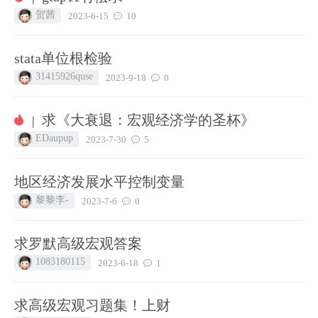
贺茜
2023-6-15
10
stata单位根检验
31415926quse
2023-9-18
0
求《大衰退：宏观经济学的圣杯》
|
EDaupup
2023-7-30
5
地区经济发展水平控制变量
黎黎李-
2023-7-6
0
求罗默高级宏观答案
1083180115
2023-6-18
1
求高级宏观习题集！上财