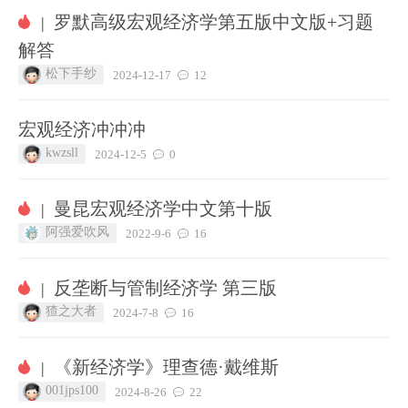
罗默高级宏观经济学第五版中文版+习题
|
解答
松下手纱
2024-12-17
12
宏观经济冲冲冲
kwzsll
2024-12-5
0
曼昆宏观经济学中文第十版
|
阿强爱吹风
2022-9-6
16
反垄断与管制经济学 第三版
|
猹之大者
2024-7-8
16
《新经济学》理查德·戴维斯
|
001jps100
2024-8-26
22