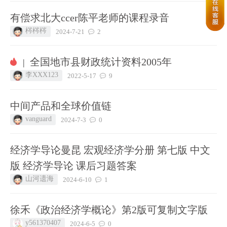
有偿求北大ccer陈平老师的课程录音
梣梣梣
2024-7-21
2
全国地市县财政统计资料2005年
|
李XXX123
2022-5-17
9
中间产品和全球价值链
vanguard
2024-7-3
0
经济学导论曼昆 宏观经济学分册 第七版 中文
版 经济学导论 课后习题答案
山河遗海
2024-6-10
1
徐禾《政治经济学概论》第2版可复制文字版
y561370407
2024-6-5
0