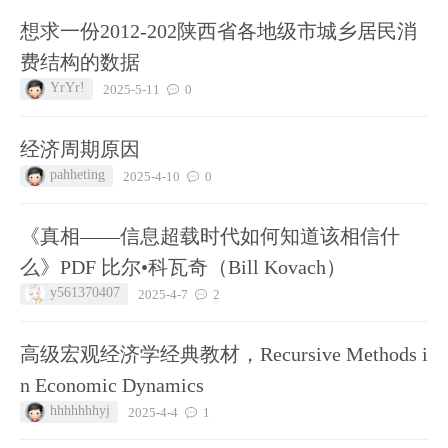
想求一份2012-202陕西省各地级市城乡居民消
费结构的数据
YrYr!
2025-5-11
0
经济周期原因
pahheting
2025-4-10
0
《真相——信息超载时代如何知道该相信什
么》PDF 比尔•科瓦奇（Bill Kovach）
y561370407
2025-4-7
2
高级宏观经济学经典教材，Recursive Methods i
n Economic Dynamics
hhhhhhhyj
2025-4-4
1