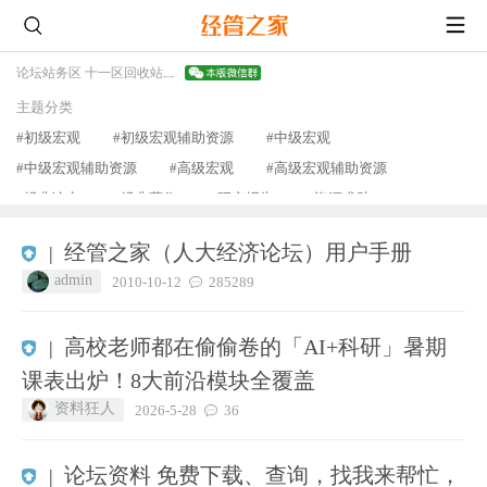
论坛
站务区 十一区
回收站
宏观经济学上传下载区
主题分类
#初级宏观
#初级宏观辅助资源
#中级宏观
#中级宏观辅助资源
#高级宏观
#高级宏观辅助资源
#经典论文
#经典著作
#研究报告
#资源求助
#会员原创
#其他
查看更多
经管之家（人大经济论坛）用户手册
|
admin
2010-10-12
285289
高校老师都在偷偷卷的「AI+科研」暑期
|
课表出炉！8大前沿模块全覆盖
资料狂人
2026-5-28
36
论坛资料 免费下载、查询，找我来帮忙，
|