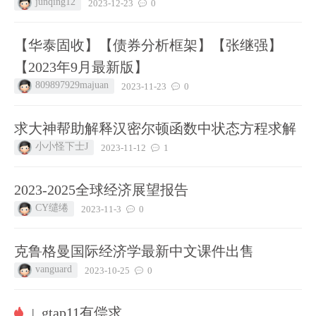
junqing12
2023-12-23
0
【华泰固收】【债券分析框架】【张继强】
【2023年9月最新版】
809897929majuan
2023-11-23
0
求大神帮助解释汉密尔顿函数中状态方程求解
小小怪下士J
2023-11-12
1
2023-2025全球经济展望报告
CY缱绻
2023-11-3
0
克鲁格曼国际经济学最新中文课件出售
vanguard
2023-10-25
0
gtap11有偿求
|