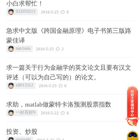
小白求帮忙！
932059213
2016-5-25
0
急求中文版《跨国金融原理》电子书第三版路
蒙佳译
narcissis
2016-5-25
2
求一篇关于行为金融学的英文论文且要有汉文
评述（可以为自己写的）的论文。
x8013312
2016-5-23
0
求助，matlab做蒙特卡洛预测股票指数
一好百好9
2016-5-22
4
投资、炒股
qinjinshi