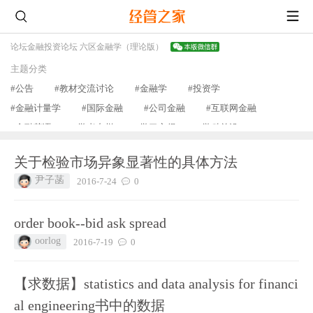
论坛
金融投资论坛 六区
金融学（理论版）
主题分类
#公告
#教材交流讨论
#金融学
#投资学
#金融计量学
#国际金融
#公司金融
#互联网金融
#金融英语
#学者专栏
#学习心得
#学科前沿
#答疑解惑
#其他
查看更多
关于检验市场异象显著性的具体方法
尹子菡
2016-7-24
0
order book--bid ask spread
oorlog
2016-7-19
0
【求数据】statistics and data analysis for financi
al engineering书中的数据