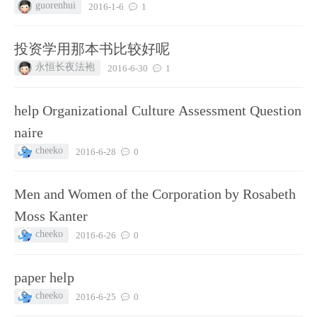
guorenhui
2016-1-6
1
投资学用那本书比较好呢
永恒长夜法袍
2016-6-30
1
help Organizational Culture Assessment Question
naire
cheeko
2016-6-28
0
Men and Women of the Corporation by Rosabeth
Moss Kanter
cheeko
2016-6-26
0
paper help
cheeko
2016-6-25
0