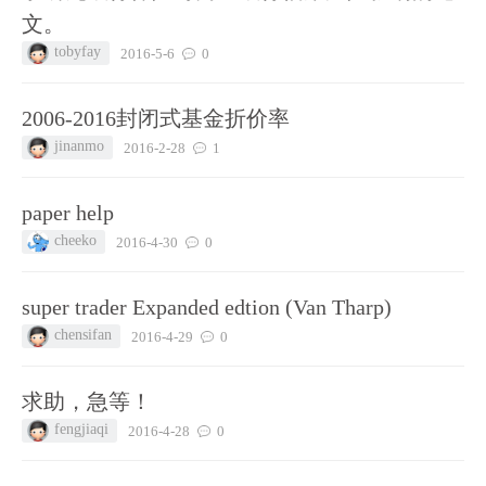
文。
tobyfay
2016-5-6
0
2006-2016封闭式基金折价率
jinanmo
2016-2-28
1
paper help
cheeko
2016-4-30
0
super trader Expanded edtion (Van Tharp)
chensifan
2016-4-29
0
求助，急等！
fengjiaqi
2016-4-28
0